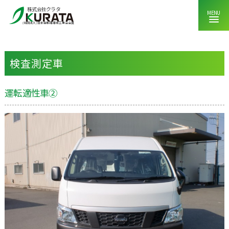
株式会社クラタ
MENU
HOME
>
製造車両紹介
(社団法人)日本自動車車体工業会会員
検査測定車
運転適性車②