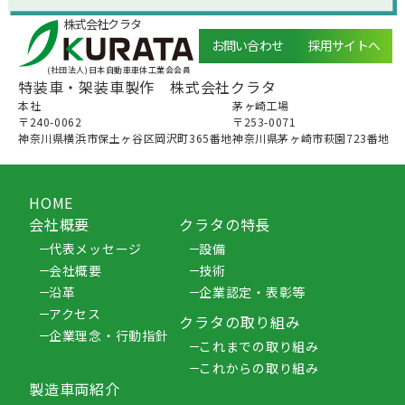
株式会社クラタ
お問い合わせ
採用サイトへ
(社団法人)日本自動車車体工業会会員
特装車・架装車製作 株式会社クラタ
本社
茅ヶ崎⼯場
〒240-0062
〒253-0071
神奈川県横浜市保土ヶ谷区岡沢町365番地
神奈川県茅ヶ崎市萩園723番地
HOME
会社概要
クラタの特長
代表メッセージ
設備
会社概要
技術
沿革
企業認定・表彰等
アクセス
クラタの取り組み
企業理念・行動指針
これまでの取り組み
これからの取り組み
製造車両紹介