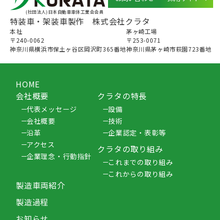
(社団法人)日本自動車車体工業会会員
特装車・架装車製作 株式会社クラタ
本社
茅ヶ崎⼯場
〒240-0062
〒253-0071
神奈川県横浜市保土ヶ谷区岡沢町365番地
神奈川県茅ヶ崎市萩園723番地
HOME
会社概要
クラタの特長
代表メッセージ
設備
会社概要
技術
沿革
企業認定・表彰等
アクセス
クラタの取り組み
企業理念・行動指針
これまでの取り組み
これからの取り組み
製造車両紹介
製造過程
お知らせ